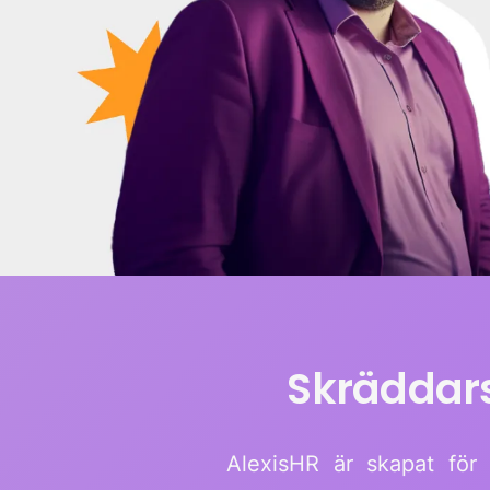
Skräddars
AlexisHR är skapat för 