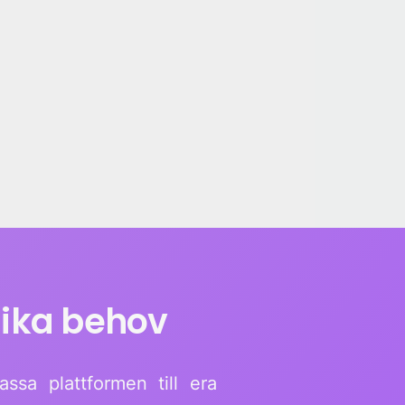
nika behov
sa plattformen till era