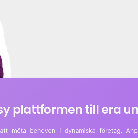
y plattformen till era u
att möta behoven i dynamiska företag. Anpas