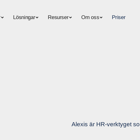
r
Lösningar
Resurser
Om oss
Priser
Alexis är HR-verktyget so