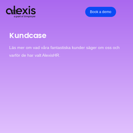
Book a demo
Kundcase
Läs mer om vad våra fantastiska kunder säger om oss och
varför de har valt AlexisHR.