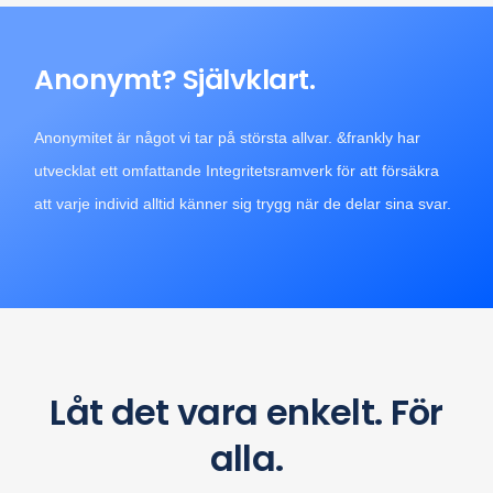
Anonymt? Självklart.
Anonymitet är något vi tar på största allvar. &frankly har
utvecklat ett omfattande Integritetsramverk för att försäkra
att varje individ alltid känner sig trygg när de delar sina svar.
Låt det vara enkelt. För
alla.