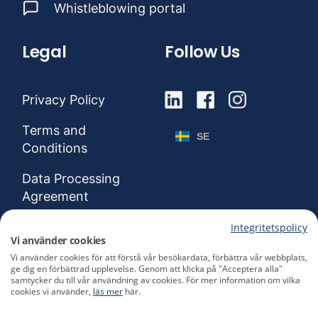
Whistleblowing portal
Legal
Follow Us
Privacy Policy
Terms and
SE
Conditions
Data Processing
Agreement
API
Integritetspolicy
Vi använder cookies
Vi använder cookies för att förstå vår besökardata, förbättra vår webbplats,
ge dig en förbättrad upplevelse. Genom att klicka på "Acceptera alla"
samtycker du till vår användning av cookies. För mer information om vilka
cookies vi använder,
läs mer
här.
GDPR & SCHREMS II
compliant