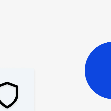
Frigör tid med enklare och
snabbare löneprocesser