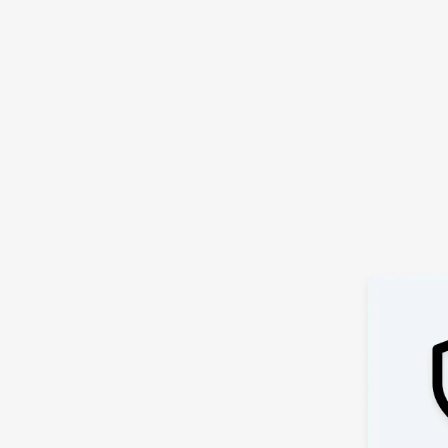
Effektivisera tidskrävande
uppgifter och få mer tid till annat